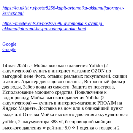
https://ta.nkist.ru/posts/8258-kupit-avtomoiku-akkumuljatornuyu-
kerher.html
https://meetevents.ru/posts/7696-avtomoika-s-dvumja-
akkumuljatorami-besprovodnaja-moika.html
Google
Google
14 мая 2024 г. · Мойка высокого давления Yofidra (2
аккумулятора) купить в интернет магазине OZON по
выгодной цене Фото, отзывы реальных покупателей, скидки
и акции. Адаптер для садового шланга, Встроенный фильтр
для воды, Забор воды из емкости, Защита от перегрева,
Использование моющего средства, Подключение к
водопроводу, Мойка высокого давления Yofidra (2
аккумулятора) — купить в интернет-магазине PROAIM на
Яндекс Маркете. Доставка на дом или в ближайший пункт
выдачи.⭐️ Отзывы Мойка высокого давления аккумуляторная
yofidra, 2 аккумулятора 388 vf, беспроводной мойщик
высокого давления ⭐️ рейтинг 5.0 ⭐️ 1 оценка о товаре и 2