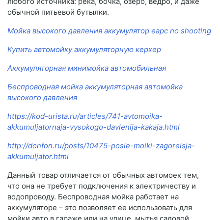
любого источника: река, бочка, озеро, ведро, и даже
обычной питьевой бутылки.
Мойка высокого давления аккумулятор eapc no shooting
Купить автомойку аккумуляторную керхер
Аккумуляторная минимойка автомобильная
Беспроводная мойка аккумуляторная автомойка
высокого давления
https://kod-urista.ru/articles/741-avtomoika-
akkumuljatornaja-vysokogo-davlenija-kakaja.html
http://donfon.ru/posts/10475-posle-moiki-zagorelsja-
akkumuljator.html
Данный товар отличается от обычных автомоек тем,
что она не требует подключения к электричеству и
водопроводу. Беспроводная мойка работает на
аккумуляторе – это позволяет ее использовать для
мойки авто в гараже или на улице, мытья садовой