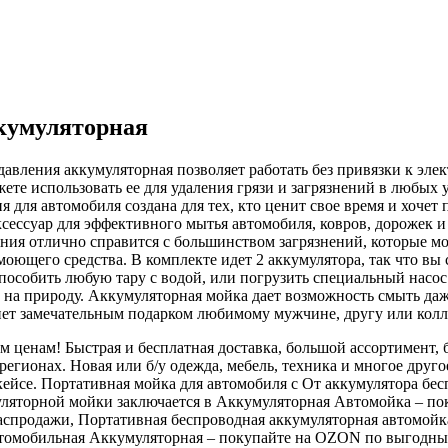
кумуляторная
авления аккумуляторная позволяет работать без привязки к эле
ете использовать ее для удаления грязи и загрязнений в любых у
я для автомобиля создана для тех, кто ценит свое время и хоче
сессуар для эффективного мытья автомобиля, ковров, дорожек и
ия отлично справится с большинством загрязнений, которые могу
 моющего средства. В комплекте идет 2 аккумулятора, так что 
собить любую тару с водой, или погрузить специальный насос с
 на природу. Аккумуляторная мойка дает возможность смыть даже
ет замечательным подарком любимому мужчине, другу или колле
енам! Быстрая и бесплатная доставка, большой ассортимент, б
егионах. Новая или б/у одежда, мебель, техника и многое друго
кейсе. Портативная мойка для автомобиля с От аккумулятора бе
уляторной мойки заключается в Аккумуляторная Автомойка – п
 Распродажи, Портативная беспроводная аккумуляторная автомой
томобильная Аккумуляторная – покупайте на OZON по выгодным 