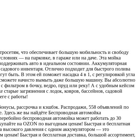
ктросетям, что обеспечивает большую мобильность и свободу
словиях — на парковке, в гараже или на даче. Эта мойка
т поддерживать авто в идеальном состоянии. Аккумуляторная
 садового инвентаря. Отлично подходит для быстрого полива
т быть. В этом ей поможет насадка 4 в 1, с регулировкой угла
вы сможете начисто вымыть даже большую машину. Вы абсолютно
 фильтром в бочку, ведро, пруд или реку! А с удобным кейсом
 старые загрязнения с лодок, ковров, бассейнов, садовой
ге с работы!
онусы, рассрочка и кэшбэк. Распродажи, 558 объявлений по
е. Здесь же вы найдёте Беспроводная автомойка
сперебойно беспроводная автомойка может работать до 30
окупайте на OZON по выгодным ценам! Быстрая и бесплатная
ка высокого давления с одним аккумулятором — это
ценам! Быстрая и бесплатная доставка, большой ассортимент,