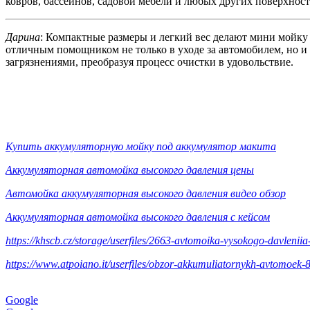
ковров, бассейнов, садовой мебели и любых других поверхнос
Дарина
: Компактные размеры и легкий вес делают мини мойку
отличным помощником не только в уходе за автомобилем, но и
загрязнениями, преобразуя процесс очистки в удовольствие.
Купить аккумуляторную мойку под аккумулятор макита
Аккумуляторная автомойка высокого давления цены
Автомойка аккумуляторная высокого давления видео обзор
Аккумуляторная автомойка высокого давления с кейсом
https://khscb.cz/storage/userfiles/2663-avtomoika-vysokogo-davlenii
https://www.atpoiano.it/userfiles/obzor-akkumuliatornykh-avtomoek-
Google