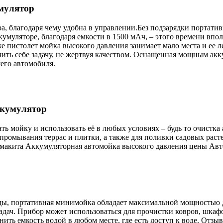
мулятор
а, благодаря чему удобна в управлении.Без подзарядки портати
кумуляторе, благодаря емкости в 1500 мАч, – этого времени впо
е пистолет мойка высокого давления занимает мало места и ее л
ить себе задачу, не жертвуя качеством. Оснащенная мощным акк
его автомобиля.
ккумулятор
ь мойку и использовать её в любых условиях – будь то очистка
 промывания террас и плитки, а также для поливки садовых рас
 макита Аккумуляторная автомойка высокого давления цены Авт
ды, портативная минимойка обладает максимальной мощностью д
задач. Прибор может использоваться для прочистки ковров, шка
нить емкость водой в любом месте, где есть доступ к воде. Отз