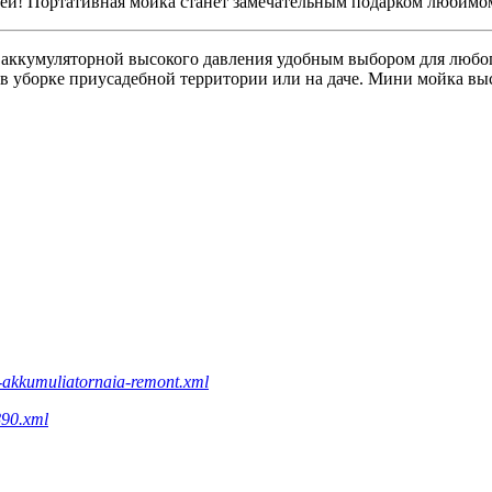
тей! Портативная мойка станет замечательным подарком любимом
 аккумуляторной высокого давления удобным выбором для любого
 в уборке приусадебной территории или на даче. Мини мойка вы
a-akkumuliatornaia-remont.xml
890.xml