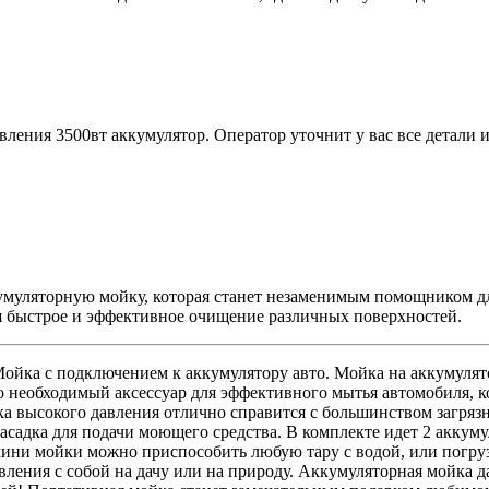
вления 3500вт аккумулятор. Оператор уточнит у вас все детали и
муляторную мойку, которая станет незаменимым помощником для
я быстрое и эффективное очищение различных поверхностей.
ойка с подключением к аккумулятору авто. Мойка на аккумулят
о необходимый аксессуар для эффективного мытья автомобиля, к
а высокого давления отлично справится с большинством загрязне
насадка для подачи моющего средства. В комплекте идет 2 аккум
ини мойки можно приспособить любую тару с водой, или погрузи
вления с собой на дачу или на природу. Аккумуляторная мойка д