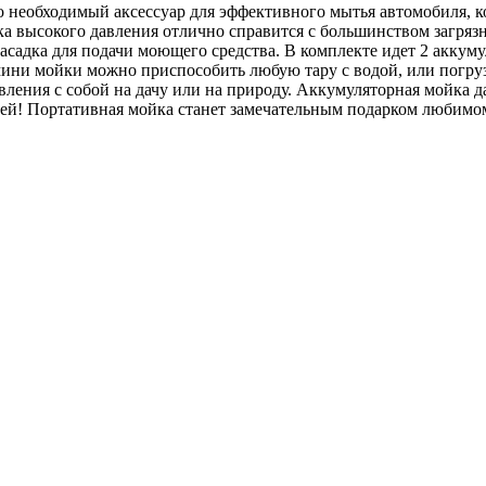
о необходимый аксессуар для эффективного мытья автомобиля, к
а высокого давления отлично справится с большинством загрязне
насадка для подачи моющего средства. В комплекте идет 2 аккум
ини мойки можно приспособить любую тару с водой, или погрузи
вления с собой на дачу или на природу. Аккумуляторная мойка д
тей! Портативная мойка станет замечательным подарком любимом