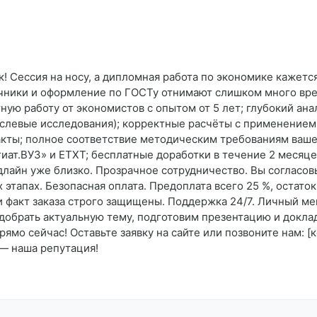
к! Сессия на носу, а дипломная работа по экономике кажет
очники и оформление по ГОСТу отнимают слишком много вр
ную работу от экономистов с опытом от 5 лет; глубокий ан
раслевые исследования); корректные расчёты с применение
кты; полное соответствие методическим требованиям вашег
гиат.ВУЗ» и ETXT; бесплатные доработки в течение 2 месяце
лайн уже близко. Прозрачное сотрудничество. Вы согласов
этапах. Безопасная оплата. Предоплата всего 25 %, остато
 факт заказа строго защищены. Поддержка 24/7. Личный ме
добрать актуальную тему, подготовим презентацию и доклад
ямо сейчас! Оставьте заявку на сайте или позвоните нам: [
 — наша репутация!