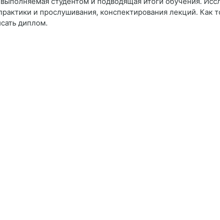
, выполняемая студентом и подводящая итоги обучения. Исс
рактики и прослушивания, конспектирования лекций. Как то
исать диплом.