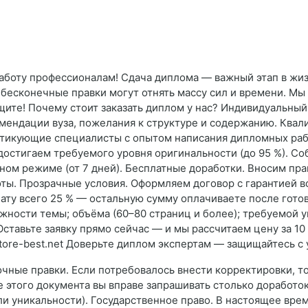
аботу профессионалам! Сдача диплома — важный этап в жизн
 бесконечные правки могут отнять массу сил и времени. М
щите! Почему стоит заказать диплом у нас? Индивидуальный
мендации вуза, пожелания к структуре и содержанию. Ква
ктикующие специалисты с опытом написания дипломных работ
достигаем требуемого уровня оригинальности (до 95 %). С
ном режиме (от 7 дней). Бесплатные доработки. Вносим пра
оты. Прозрачные условия. Оформляем договор с гарантией во
лату всего 25 % — остальную сумму оплачиваете после гот
ложности темы; объёма (60–80 страниц и более); требуемой 
ставьте заявку прямо сейчас — и мы рассчитаем цену за 10 
.store-best.net Доверьте диплом экспертам — защищайтесь с
очные правки. Если потребовалось внести корректировки, т
е этого документа вы вправе запрашивать столько доработо
ли уникальности). Государственное право. В настоящее вре