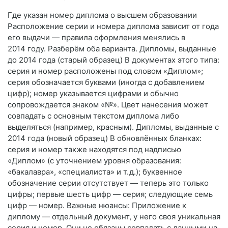
Где указан номер диплома о высшем образовании
Расположение серии и номера диплома зависит от года
его выдачи — правила оформления менялись в
2014 году. Разберём оба варианта. Дипломы, выданные
до 2014 года (старый образец) В документах этого типа:
серия и номер расположены под словом «Диплом»;
серия обозначается буквами (иногда с добавлением
цифр); номер указывается цифрами и обычно
сопровождается знаком «№». Цвет нанесения может
совпадать с основным текстом диплома либо
выделяться (например, красным). Дипломы, выданные с
2014 года (новый образец) В обновлённых бланках:
серия и номер также находятся под надписью
«Диплом» (с уточнением уровня образования:
«бакалавра», «специалиста» и т. д.); буквенное
обозначение серии отсутствует — теперь это только
цифры; первые шесть цифр — серия; следующие семь
цифр — номер. Важные нюансы: Приложение к
диплому — отдельный документ, у него своя уникальная
серия и номер. Они не обязаны совпадать с данными на