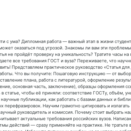
ти с ума? Дипломная работа — важный этап в жизни студента
может оказаться под угрозой. Знакомы ли вам эти проблемы?
атья не пройдёт проверку на уникальность? Тратите часы на
даете все требования ГОСТ и вуза? Переживаете, что научн
вить! Представляем практическое руководство «Статья для
боты. Что вы получите: Пошаговую инструкцию — от выбор
оставление плана, работа с литературой, оформление резул
дение, основная часть, заключение), образцы оформления сс
в статье, чтобы её приняли: соответствие ГОСТу, объём, ун
 научные публикации, как работать с базами данных и биб
х перефразировок. Научим грамотно цитировать и излагать
 научный руководитель и комиссия. Почему стоит выбрать 
читывает актуальные требования российских вузов. Напис
мы действий — сразу применяйте на практике. Не тратьте 