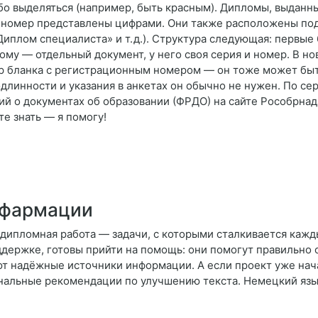
о выделяться (например, быть красным). Дипломы, выданны
 и номер представлены цифрами. Они также расположены по
Диплом специалиста» и т. д.). Структура следующая: первы
му — отдельный документ, у него своя серия и номер. В но
ер бланка с регистрационным номером — он тоже может быт
длинности и указания в анкетах он обычно не нужен. По с
й о документах об образовании (ФРДО) на сайте Рособрнадз
е знать — я помогу!
 фармации
и дипломная работа — задачи, с которыми сталкивается кажд
ержке, готовы прийти на помощь: они помогут правильно 
т надёжные источники информации. А если проект уже нача
ональные рекомендации по улучшению текста. Немецкий яз