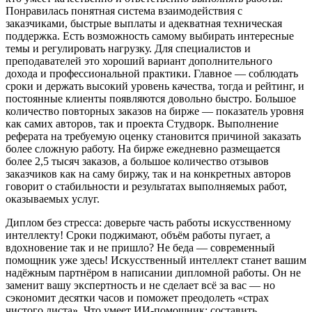
Понравилась понятная система взаимодействия с
заказчиками, быстрые выплаты и адекватная техническая
поддержка. Есть возможность самому выбирать интересные
темы и регулировать нагрузку. Для специалистов и
преподавателей это хороший вариант дополнительного
дохода и профессиональной практики. Главное — соблюдать
сроки и держать высокий уровень качества, тогда и рейтинг, и
постоянные клиенты появляются довольно быстро. Большое
количество повторных заказов на бирже — показатель уровня
как самих авторов, так и проекта Студворк. Выполнение
реферата на требуемую оценку становится причиной заказать
более сложную работу. На бирже ежедневно размещается
более 2,5 тысяч заказов, а большое количество отзывов
заказчиков как на саму биржу, так и на конкретных авторов
говорит о стабильности и результатах выполняемых работ,
оказываемых услуг.
Диплом без стресса: доверьте часть работы искусственному
интеллекту! Сроки поджимают, объём работы пугает, а
вдохновение так и не пришло? Не беда — современный
помощник уже здесь! Искусственный интеллект станет вашим
надёжным партнёром в написании дипломной работы. Он не
заменит вашу экспертность и не сделает всё за вас — но
сэкономит десятки часов и поможет преодолеть «страх
чистого листа». Что умеет ИИ‑помощник: составить