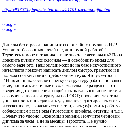
http://v937513g.beget.tech/articles/21791-okeanologija.html
Google
Google
Диплом без стресса: напишите его онлайн с помощью ИИ!
Устали от бессонных ночей над дипломной работой?
Теряетесь в море источников и не знаете, с чего начать? Пора
доверить рутину технологиям — и освободить время для
самого важного! Наш онлайн‑сервис на базе искусственного
интеллекта поможет написать диплом быстро, грамотно и в
полном соответствии с требованиями вуза. Что умеет наш
ИИ‑помощник: составить чёткую структуру работы по вашей
теме; написать логичные и содержательные разделы — от
введения до заключения; подобрать актуальные источники и
оформить список литературы по ГОСТ; проверить текст на
уникальность и предложить улучшения; адаптировать стиль
изложения под академические стандарты; оформить работу с
соблюдением всех норм (нумерация, шрифты, отступы и т. д.).
Почему это удобно: Экономия времени. Получите черновик
диплома за часы, а не за месяцы. Простота. Не нужно
разбираться в тонкостях академического письма — просто