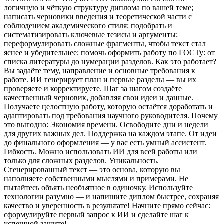
логичную и чёткую структуру диплома по вашей теме;
написать черновики введения и теоретической части с
соблюдением академического стиля; подобрать и
систематизировать ключевые тезисы и аргументы;
переформулировать сложные фрагменты, чтобы текст стал
яснее и убедительнее; помочь оформить работу по ГОСТу: от
списка литературы до нумерации разделов. Как это работает?
Вы задаёте тему, направление и основные требования к
работе. ИИ генерирует план и первые разделы — вы их
проверяете и корректируете. Шаг за шагом создаёте
качественный черновик, добавляя свои идеи и данные.
Получаете целостную работу, которую остаётся доработать и
адаптировать под требования научного руководителя. Почему
это выгодно: Экономия времени. Освободите дни и недели
для других важных дел. Поддержка на каждом этапе. От идеи
до финального оформления — у вас есть умный ассистент.
Гибкость. Можно использовать ИИ для всей работы или
только для сложных разделов. Уникальность.
Сгенерированный текст — это основа, которую вы
наполняете собственными мыслями и примерами. Не
пытайтесь объять необъятное в одиночку. Используйте
технологии разумно — и напишите диплом быстрее, сохраняя
качество и уверенность в результате! Начните прямо сейчас:
сформулируйте первый запрос к ИИ и сделайте шаг к
успешной защите!