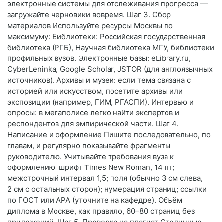
электронные системы для отслеживания прогресса —
загружайте черновики вовремя. Шаг 3. Сбор
материалов Используйте ресурсы Москвы по
максимуму: Библиотеки: Российская государственная
библиотека (РГБ), Научная библиотека МГУ, библиотеки
профильных вузов. Электронные базы: eLibrary.ru,
CyberLeninka, Google Scholar, JSTOR (для англоязычных
источников). Архивы и музеи: если тема связана с
историей или искусством, посетите архивы или
экспозиции (например, ГИМ, РГАСПИ). Интервью и
опросы: в мегаполисе легко найти экспертов и
респондентов для эмпирической части. Шаг 4.
Написание и оформление Пишите последовательно, по
главам, и регулярно показывайте фрагменты
руководителю. Учитывайте требования вуза к
оформлению: шрифт Times New Roman, 14 пт;
межстрочный интервал 1,5; поля (обычно 3 см слева,
2 см с остальных сторон); нумерация страниц; ссылки
по ГОСТ или APA (уточните на кафедре). Объём
диплома в Москве, как правило, 60–80 страниц без
приложений. Шаг 5. Проверка на плагиат Столичные