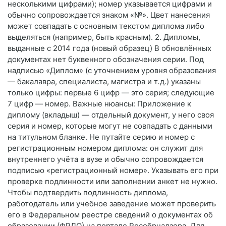
несколькими цифрами); номер указывается цифрами и
обычно сопровождается знаком «№». Цвет нанесения
может совпадать с основным текстом диплома либо
выделяться (например, быть красным). 2. Дипломы,
выданные с 2014 года (новый образец) В обновлённых
документах нет буквенного обозначения серии. Под
надписью «Диплом» (с уточнением уровня образования
— бакалавра, специалиста, магистра и т. д.) указаны
только цифры: первые 6 цифр — это серия; следующие
7 цифр — номер. Важные нюансы: Приложение к
диплому (вкладыш) — отдельный документ, у него своя
серия и номер, которые могут не совпадать с данными
на титульном бланке. Не путайте серию и номер с
регистрационным номером диплома: он служит для
внутреннего учёта в вузе и обычно сопровождается
подписью «регистрационный номер». Указывать его при
проверке подлинности или заполнении анкет не нужно.
Чтобы подтвердить подлинность диплома,
работодатель или учебное заведение может проверить
его в Федеральном реестре сведений о документах об
образовании (ФРДО) на портале Рособрнадзора. Для