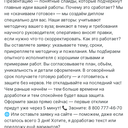
Презентацию — понятные слайды, которые подчеркнут
главные идеи вашей работы. Почему это сработает? Мы
не «скачиваем готовое» — мы создаём диплом
специально для вас. Наши авторы: учитывают
методичку вашего вуза; вникают в тему и требования
научного руководителя; оперативно вносят правки,
если нужно что‑то скорректировать. Как это работает?
Вы оставляете заявку: указываете тему, сроки,
прикрепляете методичку и пожелания. Мы подбираем
опытного исполнителя с хорошими отзывами и
примерами работ. Вы согласовываете план, объём,
уникальность и детали оформления. В оговорённый
срок получаете готовую работу — и готовитесь к
защите без нервов. Не откладывайте на последний час!
Чем раньше начнём — тем больше времени на
доработки и тем спокойнее будет ваша защита.
Оформите заказ прямо сейчас — первые отклики
придут уже через 5 минут! 📞 Звоните: 8 800 777‑46‑70
🌐 Или оставьте заявку на сайте — поможем, даже если
осталось всего 3 дня! Хотите, я доработаю текст или
предложу ещё вариантов?