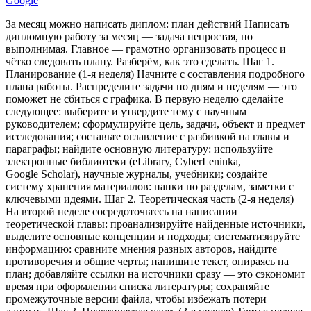
Google
За месяц можно написать диплом: план действий Написать
дипломную работу за месяц — задача непростая, но
выполнимая. Главное — грамотно организовать процесс и
чётко следовать плану. Разберём, как это сделать. Шаг 1.
Планирование (1‑я неделя) Начните с составления подробного
плана работы. Распределите задачи по дням и неделям — это
поможет не сбиться с графика. В первую неделю сделайте
следующее: выберите и утвердите тему с научным
руководителем; сформулируйте цель, задачи, объект и предмет
исследования; составьте оглавление с разбивкой на главы и
параграфы; найдите основную литературу: используйте
электронные библиотеки (eLibrary, CyberLeninka,
Google Scholar), научные журналы, учебники; создайте
систему хранения материалов: папки по разделам, заметки с
ключевыми идеями. Шаг 2. Теоретическая часть (2‑я неделя)
На второй неделе сосредоточьтесь на написании
теоретической главы: проанализируйте найденные источники,
выделите основные концепции и подходы; систематизируйте
информацию: сравните мнения разных авторов, найдите
противоречия и общие черты; напишите текст, опираясь на
план; добавляйте ссылки на источники сразу — это сэкономит
время при оформлении списка литературы; сохраняйте
промежуточные версии файла, чтобы избежать потери