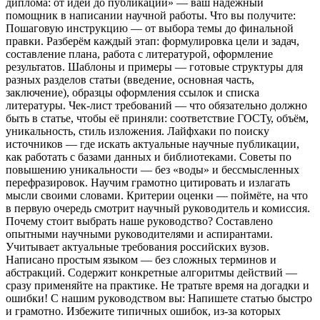
диплома: от идеи до публикации» — ваш надёжный
помощник в написании научной работы. Что вы получите:
Пошаговую инструкцию — от выбора темы до финальной
правки. Разберём каждый этап: формулировка цели и задач,
составление плана, работа с литературой, оформление
результатов. Шаблоны и примеры — готовые структуры для
разных разделов статьи (введение, основная часть,
заключение), образцы оформления ссылок и списка
литературы. Чек‑лист требований — что обязательно должно
быть в статье, чтобы её приняли: соответствие ГОСТу, объём,
уникальность, стиль изложения. Лайфхаки по поиску
источников — где искать актуальные научные публикации,
как работать с базами данных и библиотеками. Советы по
повышению уникальности — без «воды» и бессмысленных
перефразировок. Научим грамотно цитировать и излагать
мысли своими словами. Критерии оценки — поймёте, на что
в первую очередь смотрит научный руководитель и комиссия.
Почему стоит выбрать наше руководство? Составлено
опытными научными руководителями и аспирантами.
Учитывает актуальные требования российских вузов.
Написано простым языком — без сложных терминов и
абстракций. Содержит конкретные алгоритмы действий —
сразу применяйте на практике. Не тратьте время на догадки и
ошибки! С нашим руководством вы: Напишете статью быстро
и грамотно. Избежите типичных ошибок, из‑за которых