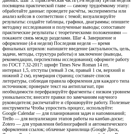
данных. Шаг 3. Практическая часть (3‑я неделя) Третья неделя
посвящена практической главе — самому трудоёмкому этапу:
обработайте данные: проведите расчёты, эксперименты или
анализ кейсов в соответствии с темой; визуализируйте
результаты: создайте таблицы, графики, диаграммы; опишите
методику исследования и полученные выводы; сопоставьте
практические результаты с теоретическими положениями —
покажите связь между разделами. Шаг 4. Завершение и
оформление (4‑я неделя) Последняя неделя — время
финальных штрихов: напишите введение (актуальность, цель,
задачи, методы, структура работы) и заключение (выводы,
рекомендации, перспективы исследования); оформите работу
по ГОСТ 7.32‑2017: шрифт Times New Roman 14 пт,
интервал 1,5, отступы (левый 3 см, правый 1 см, верхний и
нижний 2 см), нумерация страниц; составьте список
литературы, соблюдая правила оформления для каждого типа
источников; проверьте текст на антиплагиат, при
необходимости перефразируйте фрагменты с низким уровнем
уникальности; внесите правки по замечаниям научного
руководителя; распечатайте и сброшюруйте работу. Полезные
инструменты Чтобы упростить процесс, используйте:
Google Calendar — для планирования задач и напоминаний;
Trello — для визуализации этапов работы на канбан‑доске;
Zotero — для управления библиографией и автоматического
оформления ссылок; облачные хранилища (Google Диск,